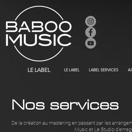
LE LABEL
LE LABEL
LABEL SERVICES
A
Nos services
De la création au mastering en passant par les arrange
Music et Le Studio d'enreg