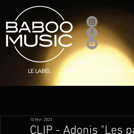
LE LABEL
LE LABEL
LABEL SERVICES
A
10 févr. 2023
CLIP - Adonis "Les p