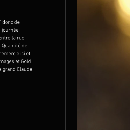
" donc de 
e journée 
ntre la rue 
 Quantité de 
emercie ici et 
Images et Gold 
e grand Claude 