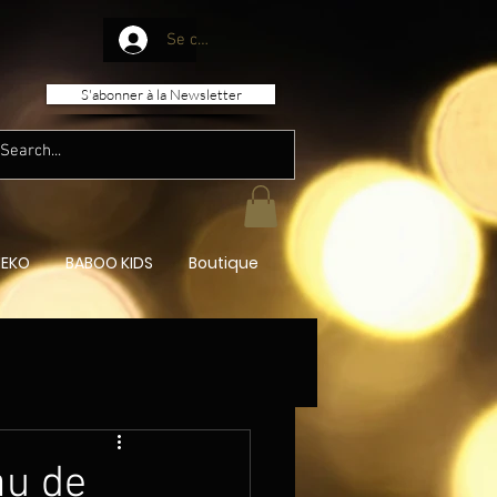
Se connecter
S'abonner à la Newsletter
CONTACTEZ-NOUS
EKO
BABOO KIDS
Boutique
au de